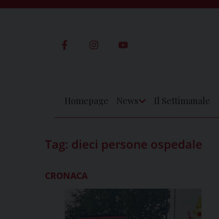
Skip
to
content
Homepage
News
Il Settimanale
Apri
Menu
Tag:
dieci persone ospedale
CRONACA