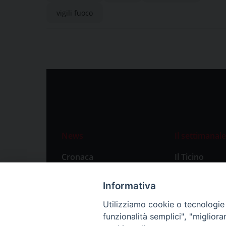
vigili fuoco
News
Il settimanale
Cronaca
Il Ticino
Attualità
Abbonament
Informativa
Primo Piano
Privacy Polic
Utilizziamo cookie o tecnologie s
Territorio
funzionalità semplici", "miglior
Città