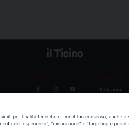
Social
L’editoriale
Redazione
i
Storia
y
imili per finalità tecniche e, con il tuo consenso, anche per 
amento dell'esperienza", "misurazione" e "targeting e pubbli