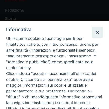
Redazione
Storia
Informativa
Abbonamenti
Utilizziamo cookie o tecnologie simili per
finalità tecniche e, con il tuo consenso, anche per
Abbonamento Annuale Digitale
altre finalità ("interazioni e funzionalità semplici",
"miglioramento dell'esperienza", "misurazione" e
Abbonamento Annuale Cartaceo
"targeting e pubblicità") come specificato nella
Abbonamento Singola Copia Digitale
cookie policy.
Cliccando su "accetta" acconsenti all'utilizzo dei
cookie. Cliccando su "personalizza" puoi avere
maggiori informazioni sui cookie utilizzati e
personalizzare le tue preferenze. Cliccando su
Redazione: Pavia, Piazza Duomo 11 - tel. 0382.24736 -
"rifiuta" o chiudendo questa informativa proseguirai
amministrazione@ilticino.it - repossi@ilticino.it - P.
la navigazione installando i soli cookie tecnici.
IVA: 00213430184
Preferenze Cookie
Ulteriori informazioni sono disponibili nella
cookie