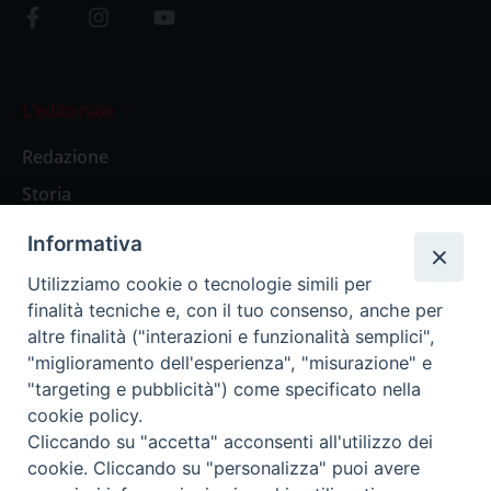
L’editoriale
Redazione
Storia
Informativa
Abbonamenti
Utilizziamo cookie o tecnologie simili per
finalità tecniche e, con il tuo consenso, anche per
Abbonamento Annuale Digitale
altre finalità ("interazioni e funzionalità semplici",
"miglioramento dell'esperienza", "misurazione" e
Abbonamento Annuale Cartaceo
"targeting e pubblicità") come specificato nella
Abbonamento Singola Copia Digitale
cookie policy.
Cliccando su "accetta" acconsenti all'utilizzo dei
cookie. Cliccando su "personalizza" puoi avere