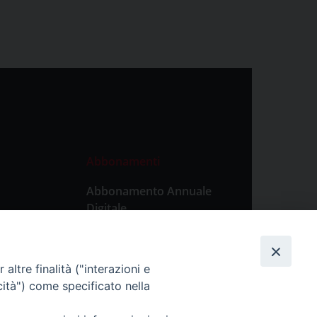
Abbonamenti
Abbonamento Annuale
Digitale
Abbonamento Annuale
Cartaceo
altre finalità ("interazioni e
Abbonamento Singola
cità") come specificato nella
Copia Digitale