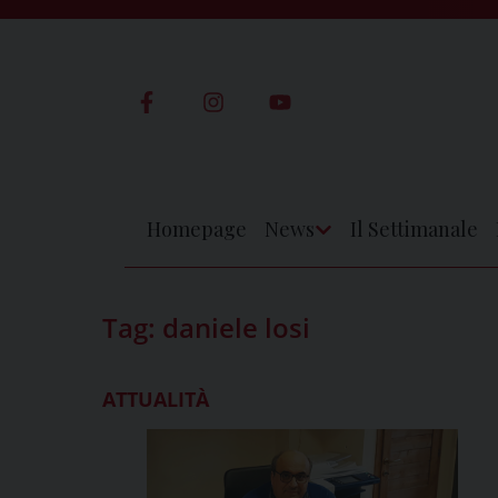
Skip
to
content
Homepage
News
Il Settimanale
Apri
Menu
Tag:
daniele losi
ATTUALITÀ