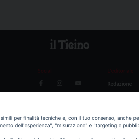
Social
L’editoriale
Redazione
i
Storia
y
imili per finalità tecniche e, con il tuo consenso, anche per 
amento dell'esperienza", "misurazione" e "targeting e pubbli