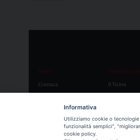
News
Il settimanale
Cronaca
Il Ticino
Attualità
Abbonament
Primo Piano
Privacy Polic
Informativa
Territorio
Utilizziamo cookie o tecnologie s
funzionalità semplici", "miglior
Città
cookie policy.
Politica