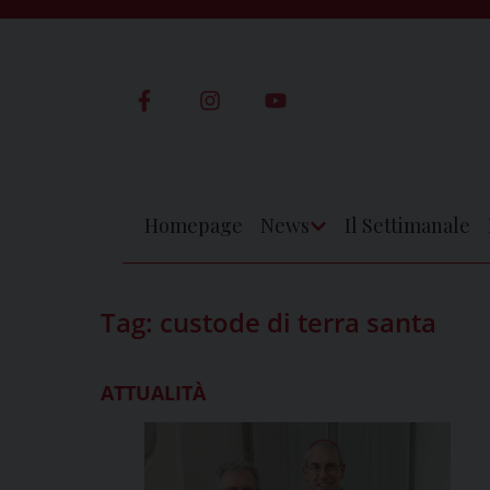
Skip
to
content
Homepage
News
Il Settimanale
Apri
Menu
Tag:
custode di terra santa
ATTUALITÀ