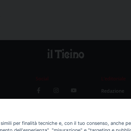
Social
L’editoriale
Redazione
i
Storia
y
imili per finalità tecniche e, con il tuo consenso, anche per 
amento dell'esperienza", "misurazione" e "targeting e pubbli