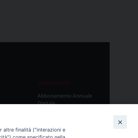
Abbonamenti
Abbonamento Annuale
Digitale
Abbonamento Annuale
Cartaceo
altre finalità ("interazioni e
Abbonamento Singola
cità") come specificato nella