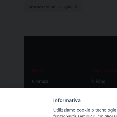
vescovo corrado sanguineti
News
Il settimanale
Cronaca
Il Ticino
Attualità
Abbonament
Primo Piano
Privacy Polic
Informativa
Territorio
Utilizziamo cookie o tecnologie s
funzionalità semplici", "miglior
Città