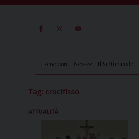
Skip
to
content
Homepage
News
Il Settimanale
Apri
Menu
Tag:
crocifisso
ATTUALITÀ