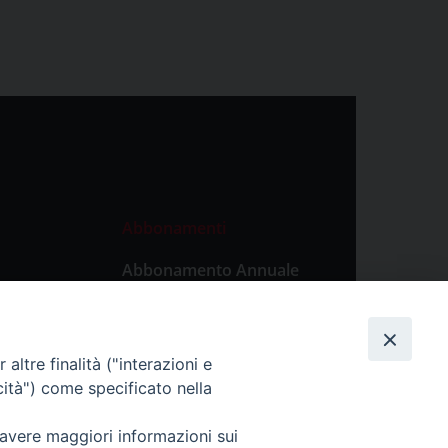
Abbonamenti
Abbonamento Annuale
Digitale
Abbonamento Annuale
Cartaceo
altre finalità ("interazioni e
Abbonamento Singola
cità") come specificato nella
Copia Digitale
 avere maggiori informazioni sui