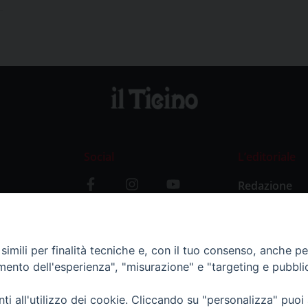
Social
L’editoriale
Redazione
i
Storia
y
imili per finalità tecniche e, con il tuo consenso, anche per 
amento dell'esperienza", "misurazione" e "targeting e pubbli
i all'utilizzo dei cookie. Cliccando su "personalizza" puoi