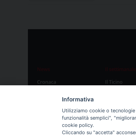
News
Il settimanale
Cronaca
Il Ticino
Attualità
Abbonament
Informativa
Primo Piano
Privacy Polic
Utilizziamo cookie o tecnologie s
Territorio
funzionalità semplici", "miglior
Città
cookie policy.
Cliccando su "accetta" acconsent
Politica