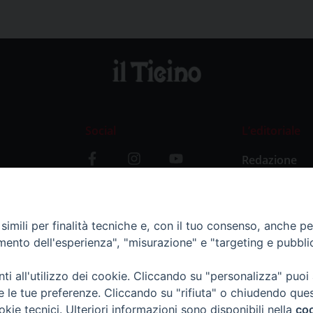
Social
L’editoriale
Redazione
i
Storia
y
imili per finalità tecniche e, con il tuo consenso, anche per 
amento dell'esperienza", "misurazione" e "targeting e pubbli
i all'utilizzo dei cookie. Cliccando su "personalizza" puoi
re le tue preferenze. Cliccando su "rifiuta" o chiudendo que
okie tecnici. Ulteriori informazioni sono disponibili nella
coo