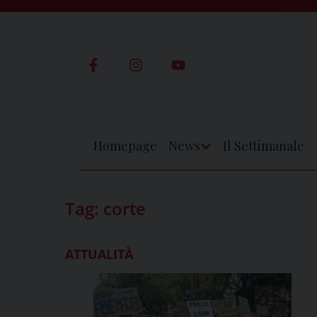
Skip
to
content
Homepage
News
Il Settimanale
Apri
Menu
Tag:
corte
ATTUALITÀ