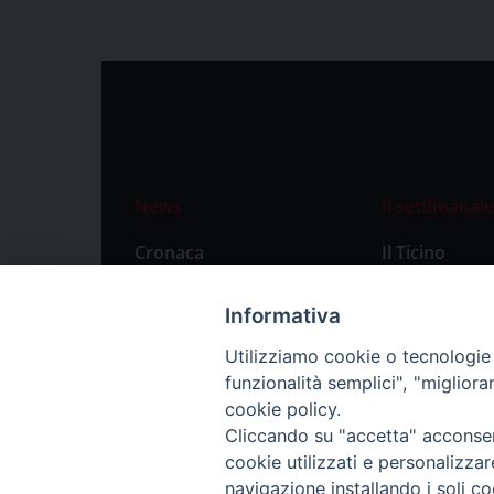
News
Il settimanale
Cronaca
Il Ticino
Attualità
Abbonament
Informativa
Primo Piano
Privacy Polic
Utilizziamo cookie o tecnologie s
Territorio
funzionalità semplici", "miglior
Città
cookie policy.
Cliccando su "accetta" acconsent
Politica
cookie utilizzati e personalizza
Sport
navigazione installando i soli co