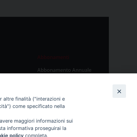
Abbonamenti
Abbonamento Annuale
Digitale
Abbonamento Annuale
Cartaceo
altre finalità ("interazioni e
Abbonamento Singola
cità") come specificato nella
Copia Digitale
 avere maggiori informazioni sui
sta informativa proseguirai la
kie policy
completa.