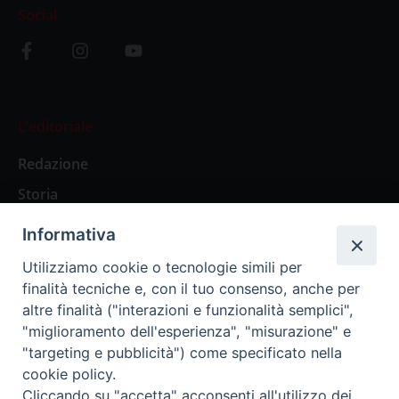
Social
L’editoriale
Redazione
Storia
Informativa
Abbonamenti
Utilizziamo cookie o tecnologie simili per
finalità tecniche e, con il tuo consenso, anche per
Abbonamento Annuale Digitale
altre finalità ("interazioni e funzionalità semplici",
"miglioramento dell'esperienza", "misurazione" e
Abbonamento Annuale Cartaceo
"targeting e pubblicità") come specificato nella
Abbonamento Singola Copia Digitale
cookie policy.
Cliccando su "accetta" acconsenti all'utilizzo dei