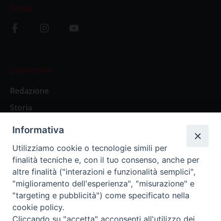
Social
L’editoriale
Redazione
Storia
Informativa
Abbonamenti
Utilizziamo cookie o tecnologie simili per
finalità tecniche e, con il tuo consenso, anche per
Abbonamento Annuale Digitale
altre finalità ("interazioni e funzionalità semplici",
"miglioramento dell'esperienza", "misurazione" e
Abbonamento Annuale Cartaceo
"targeting e pubblicità") come specificato nella
Abbonamento Singola Copia Digitale
cookie policy.
Cliccando su "accetta" acconsenti all'utilizzo dei