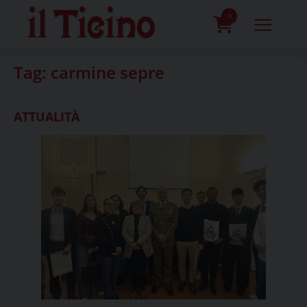
Skip
to
0
content
prodotti
Tag:
carmine sepre
ATTUALITÀ