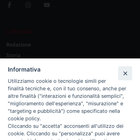
L’editoriale
Redazione
Storia
Informativa
Abbonamenti
Utilizziamo cookie o tecnologie simili per
finalità tecniche e, con il tuo consenso, anche per
Abbonamento Annuale Digitale
altre finalità ("interazioni e funzionalità semplici",
"miglioramento dell'esperienza", "misurazione" e
Abbonamento Annuale Cartaceo
"targeting e pubblicità") come specificato nella
Abbonamento Singola Copia Digitale
cookie policy.
Cliccando su "accetta" acconsenti all'utilizzo dei
cookie. Cliccando su "personalizza" puoi avere