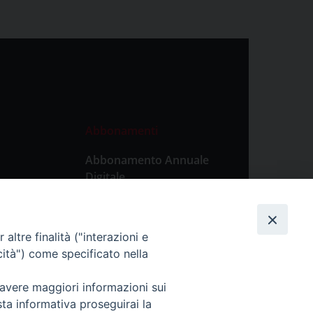
Abbonamenti
Abbonamento Annuale
Digitale
Abbonamento Annuale
Cartaceo
altre finalità ("interazioni e
Abbonamento Singola
cità") come specificato nella
Copia Digitale
 avere maggiori informazioni sui
sta informativa proseguirai la