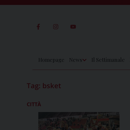
Skip
to
content
Homepage
News
Il Settimanale
Apri
Menu
Tag:
bsket
CITTÀ