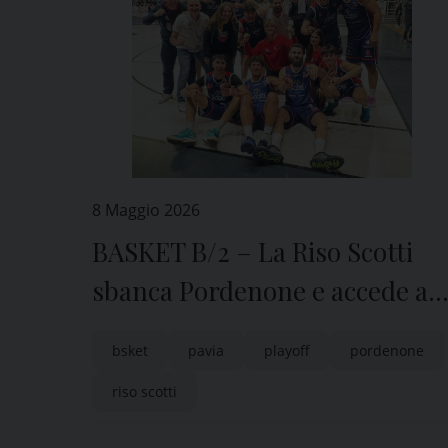
8 Maggio 2026
BASKET B/2 – La Riso Scotti
sbanca Pordenone e accede ai
quarti di finale playoff
bsket
pavia
playoff
pordenone
riso scotti