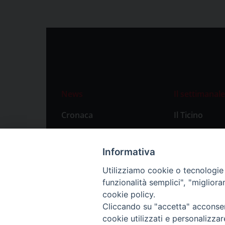
News
Il settimanale
Cronaca
Il Ticino
Attualità
Abbonament
Primo Piano
Privacy Polic
Informativa
Territorio
Utilizziamo cookie o tecnologie s
funzionalità semplici", "miglior
Città
cookie policy.
Politica
Cliccando su "accetta" acconsent
Sport
cookie utilizzati e personalizza