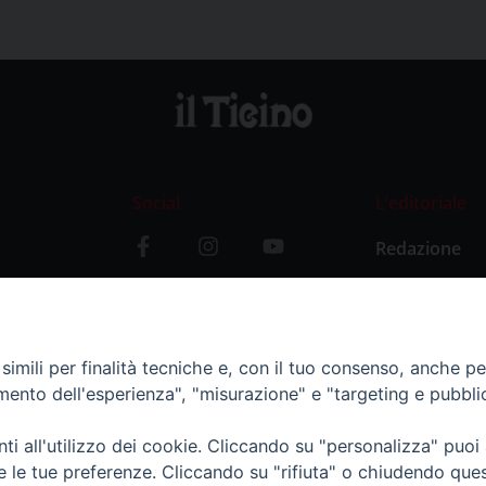
Social
L’editoriale
Redazione
i
Storia
y
imili per finalità tecniche e, con il tuo consenso, anche per 
amento dell'esperienza", "misurazione" e "targeting e pubbli
i all'utilizzo dei cookie. Cliccando su "personalizza" puoi
re le tue preferenze. Cliccando su "rifiuta" o chiudendo que