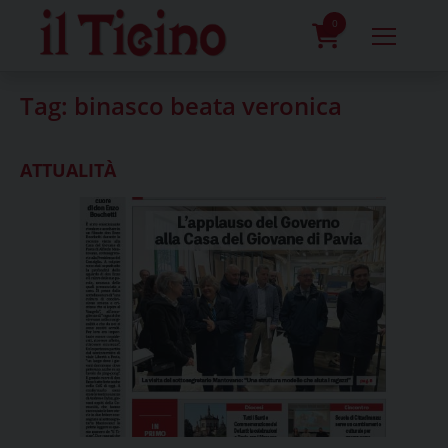
Skip
to
0
content
prodotti
Tag:
binasco beata veronica
ATTUALITÀ