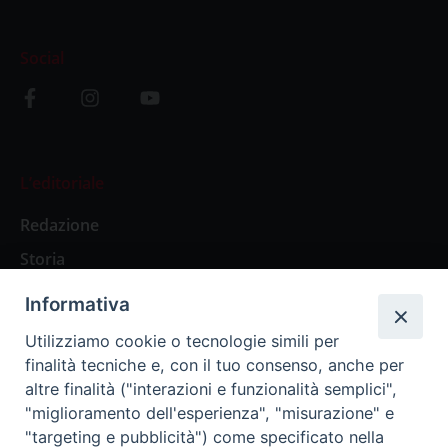
Social
L’editoriale
Redazione
Storia
Informativa
Abbonamenti
Utilizziamo cookie o tecnologie simili per
finalità tecniche e, con il tuo consenso, anche per
Abbonamento Annuale Digitale
altre finalità ("interazioni e funzionalità semplici",
"miglioramento dell'esperienza", "misurazione" e
Abbonamento Annuale Cartaceo
"targeting e pubblicità") come specificato nella