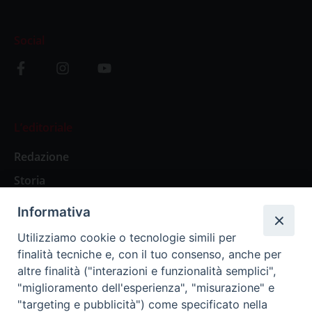
Social
L’editoriale
Redazione
Storia
Informativa
Abbonamenti
Utilizziamo cookie o tecnologie simili per
finalità tecniche e, con il tuo consenso, anche per
Abbonamento Annuale Digitale
altre finalità ("interazioni e funzionalità semplici",
"miglioramento dell'esperienza", "misurazione" e
Abbonamento Annuale Cartaceo
"targeting e pubblicità") come specificato nella