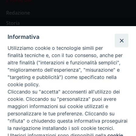
Redazione
Storia
Informativa
Abbonamenti
Utilizziamo cookie o tecnologie simili per
finalità tecniche e, con il tuo consenso, anche per
Abbonamento Annuale Digitale
altre finalità ("interazioni e funzionalità semplici",
"miglioramento dell'esperienza", "misurazione" e
Abbonamento Annuale Cartaceo
"targeting e pubblicità") come specificato nella
Abbonamento Singola Copia Digitale
cookie policy.
Cliccando su "accetta" acconsenti all'utilizzo dei
cookie. Cliccando su "personalizza" puoi avere
maggiori informazioni sui cookie utilizzati e
personalizzare le tue preferenze. Cliccando su
Redazione: Pavia, Piazza Duomo 11 - tel. 0382.24736 -
"rifiuta" o chiudendo questa informativa proseguirai
amministrazione@ilticino.it - repossi@ilticino.it - P.
la navigazione installando i soli cookie tecnici.
IVA: 00213430184
Preferenze Cookie
Ulteriori informazioni sono disponibili nella
cookie