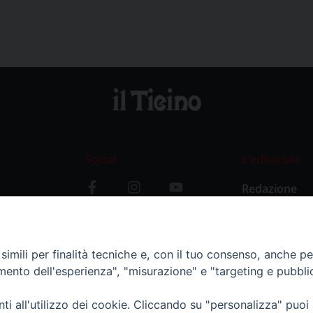
Social
L’editoriale
Redazione
i
Storia
y
imili per finalità tecniche e, con il tuo consenso, anche per 
amento dell'esperienza", "misurazione" e "targeting e pubbli
i all'utilizzo dei cookie. Cliccando su "personalizza" puoi