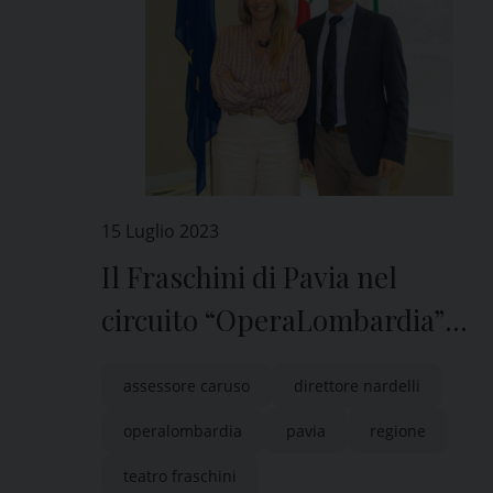
15 Luglio 2023
Il Fraschini di Pavia nel
circuito “OperaLombardia”
sostenuto da Regione e
assessore caruso
direttore nardelli
Fondazione Cariplo
operalombardia
pavia
regione
teatro fraschini