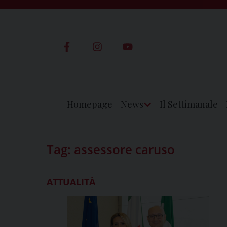
Skip
to
content
Homepage
News
Il Settimanale
Apri
Menu
Tag:
assessore caruso
ATTUALITÀ