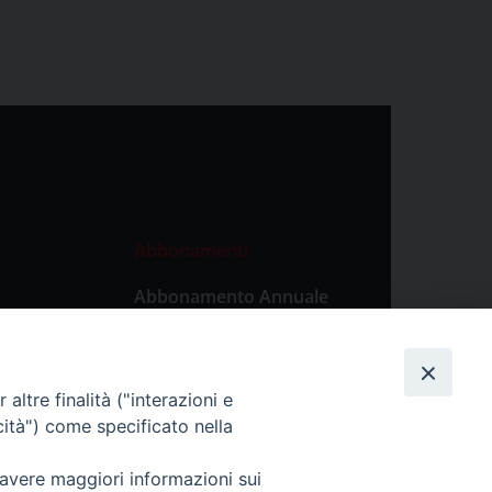
Abbonamenti
Abbonamento Annuale
Digitale
Abbonamento Annuale
Cartaceo
altre finalità ("interazioni e
Abbonamento Singola
cità") come specificato nella
Copia Digitale
 avere maggiori informazioni sui