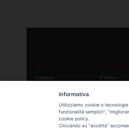
News
Il settimanale
Cronaca
Il Ticino
Attualità
Abbonament
Informativa
Primo Piano
Privacy Polic
Utilizziamo cookie o tecnologie s
Territorio
funzionalità semplici", "miglior
Città
cookie policy.
Cliccando su "accetta" acconsent
Politica