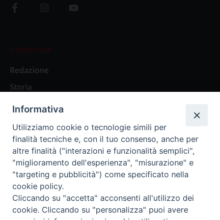
L’editoriale
Redazione
Storia
Informativa
Abbonamenti
Utilizziamo cookie o tecnologie simili per
finalità tecniche e, con il tuo consenso, anche per
Abbonamento Annuale Digitale
altre finalità ("interazioni e funzionalità semplici",
"miglioramento dell'esperienza", "misurazione" e
Abbonamento Annuale Cartaceo
"targeting e pubblicità") come specificato nella
Abbonamento Singola Copia Digitale
cookie policy.
Cliccando su "accetta" acconsenti all'utilizzo dei
cookie. Cliccando su "personalizza" puoi avere