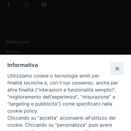
L’editoriale
Redazione
Storia
Informativa
Abbonamenti
Utilizziamo cookie o tecnologie simili per
finalità tecniche e, con il tuo consenso, anche per
Abbonamento Annuale Digitale
altre finalità ("interazioni e funzionalità semplici",
"miglioramento dell'esperienza", "misurazione" e
Abbonamento Annuale Cartaceo
"targeting e pubblicità") come specificato nella
Abbonamento Singola Copia Digitale
cookie policy.
Cliccando su "accetta" acconsenti all'utilizzo dei
cookie. Cliccando su "personalizza" puoi avere