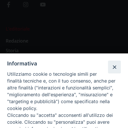
L’editoriale
Redazione
Storia
Informativa
Abbonamenti
Utilizziamo cookie o tecnologie simili per
finalità tecniche e, con il tuo consenso, anche per
Abbonamento Annuale Digitale
altre finalità ("interazioni e funzionalità semplici",
"miglioramento dell'esperienza", "misurazione" e
Abbonamento Annuale Cartaceo
"targeting e pubblicità") come specificato nella
Abbonamento Singola Copia Digitale
cookie policy.
Cliccando su "accetta" acconsenti all'utilizzo dei
cookie. Cliccando su "personalizza" puoi avere