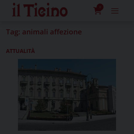
Skip
to
0
content
prodotti
Tag:
animali affezione
ATTUALITÀ