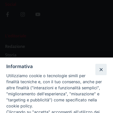
Social
L’editoriale
Redazione
Storia
Informativa
Abbonamenti
Utilizziamo cookie o tecnologie simili per
finalità tecniche e, con il tuo consenso, anche per
Abbonamento Annuale Digitale
altre finalità ("interazioni e funzionalità semplici",
"miglioramento dell'esperienza", "misurazione" e
Abbonamento Annuale Cartaceo
"targeting e pubblicità") come specificato nella
Abbonamento Singola Copia Digitale
cookie policy.
Cliccando su "accetta" acconsenti all'utilizzo dei