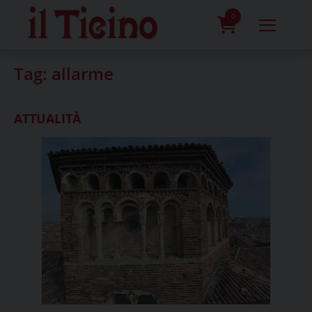
Skip
to
0
content
prodotti
Tag:
allarme
ATTUALITÀ