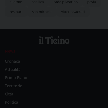
allarme
basilica
cade pilastrino
pavia
restauri
san michele
vittorio vaccari
News
Cronaca
Attualità
Primo Piano
Territorio
Città
Politica