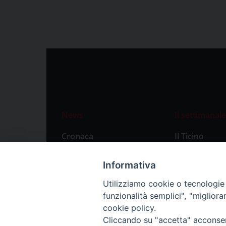
News
Il settimanale
Cronaca
Il Ticino
Attualità
Abbonament
Informativa
Primo Piano
Privacy Polic
Utilizziamo cookie o tecnologie s
Territorio
funzionalità semplici", "miglior
Città
cookie policy.
Cliccando su "accetta" acconsent
Politica