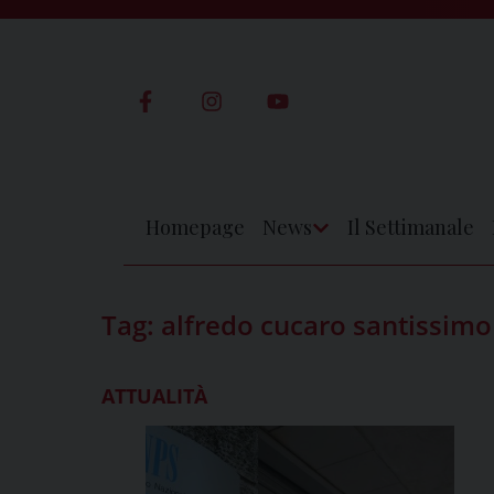
Skip
to
content
Homepage
News
Il Settimanale
Apri
Menu
Tag:
alfredo cucaro santissimo
ATTUALITÀ