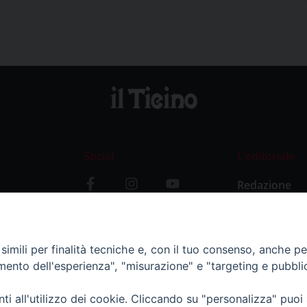
Social
L’editoriale
Redazione
i
Storia
y
imili per finalità tecniche e, con il tuo consenso, anche per 
amento dell'esperienza", "misurazione" e "targeting e pubbli
i all'utilizzo dei cookie. Cliccando su "personalizza" puoi