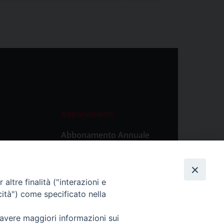
Abbonamenti
Abbonamento Annuale
Digitale
Abbonamento Annuale
Cartaceo
altre finalità ("interazioni e
Abbonamento Singola
cità") come specificato nella
Copia Digitale
 avere maggiori informazioni sui