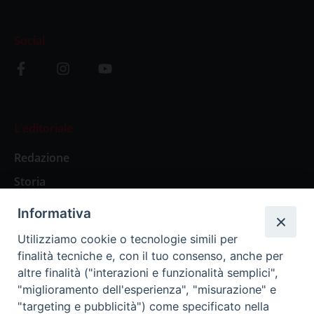
Social
L’editoriale
Redazione
Storia
Informativa
Abbonamenti
Utilizziamo cookie o tecnologie simili per
finalità tecniche e, con il tuo consenso, anche per
Abbonamento Annuale Digitale
altre finalità ("interazioni e funzionalità semplici",
"miglioramento dell'esperienza", "misurazione" e
Abbonamento Annuale Cartaceo
"targeting e pubblicità") come specificato nella