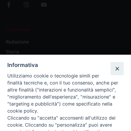
L’editoriale
Redazione
Storia
Informativa
Abbonamenti
Utilizziamo cookie o tecnologie simili per
finalità tecniche e, con il tuo consenso, anche per
Abbonamento Annuale Digitale
altre finalità ("interazioni e funzionalità semplici",
"miglioramento dell'esperienza", "misurazione" e
Abbonamento Annuale Cartaceo
"targeting e pubblicità") come specificato nella
Abbonamento Singola Copia Digitale
cookie policy.
Cliccando su "accetta" acconsenti all'utilizzo dei
cookie. Cliccando su "personalizza" puoi avere