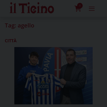
Skip
to
0
content
prodotti
Tag:
agello
CITTÀ