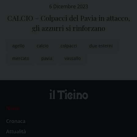
6 Dicembre 2023
CALCIO – Colpacci del Pavia in attacco,
gli azzurri si rinforzano
agello
calcio
colpacci
due esterni
mercato
pavia
vassallo
News
Cronaca
Attualità