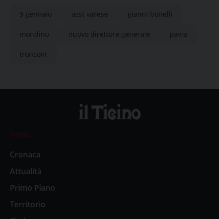
9 gennaio
asst varese
gianni bonelli
mondino
nuovo direttore generale
pavia
tronconi
News
Cronaca
Attualità
Primo Piano
Territorio