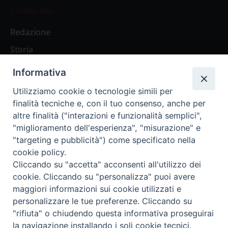
L’editoriale
Redazione
Storia
Informativa
Abbonamenti
Utilizziamo cookie o tecnologie simili per
finalità tecniche e, con il tuo consenso, anche per
Abbonamento Annuale Digitale
altre finalità ("interazioni e funzionalità semplici",
"miglioramento dell'esperienza", "misurazione" e
Abbonamento Annuale Cartaceo
"targeting e pubblicità") come specificato nella
Abbonamento Singola Copia Digitale
cookie policy.
Cliccando su "accetta" acconsenti all'utilizzo dei
cookie. Cliccando su "personalizza" puoi avere
maggiori informazioni sui cookie utilizzati e
personalizzare le tue preferenze. Cliccando su
Redazione: Pavia, Piazza Duomo 11 - tel. 0382.24736 -
"rifiuta" o chiudendo questa informativa proseguirai
amministrazione@ilticino.it - repossi@ilticino.it - P.
la navigazione installando i soli cookie tecnici.