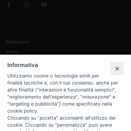
L’editoriale
Redazione
Storia
Informativa
Abbonamenti
Utilizziamo cookie o tecnologie simili per
finalità tecniche e, con il tuo consenso, anche per
Abbonamento Annuale Digitale
altre finalità ("interazioni e funzionalità semplici",
"miglioramento dell'esperienza", "misurazione" e
Abbonamento Annuale Cartaceo
"targeting e pubblicità") come specificato nella
Abbonamento Singola Copia Digitale
cookie policy.
Cliccando su "accetta" acconsenti all'utilizzo dei
cookie. Cliccando su "personalizza" puoi avere