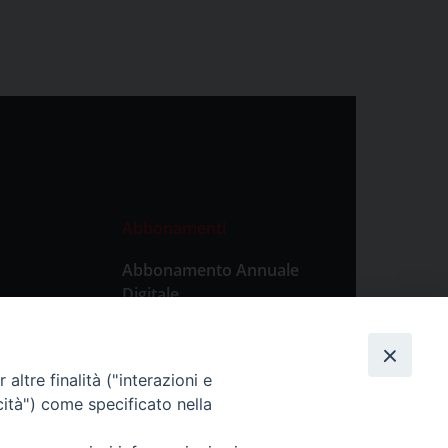
Abbonamenti
Abbonamento Annuale
Digitale
Abbonamento Annuale
Cartaceo
altre finalità ("interazioni e
Abbonamento Singola
cità") come specificato nella
Copia Digitale