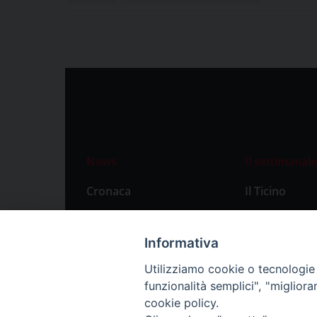
News
Il settimanale
Cronaca
Il Ticino
Attualità
Abbonament
Primo Piano
Privacy Polic
Informativa
Territorio
Utilizziamo cookie o tecnologie s
funzionalità semplici", "miglior
Città
cookie policy.
Politica