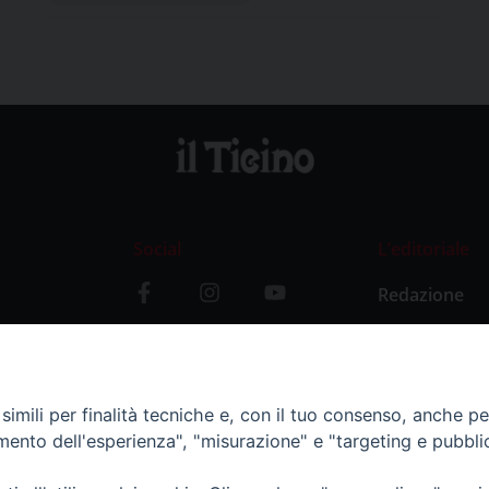
Social
L’editoriale
Redazione
i
Storia
y
imili per finalità tecniche e, con il tuo consenso, anche per 
amento dell'esperienza", "misurazione" e "targeting e pubbli