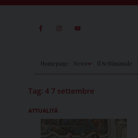
Skip
to
content
Homepage
News
Il Settimanale
Apri
Menu
Tag:
4 7 settembre
ATTUALITÀ