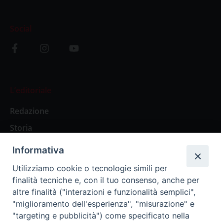
Social
L’editoriale
Redazione
Storia
Informativa
Abbonamenti
Utilizziamo cookie o tecnologie simili per
finalità tecniche e, con il tuo consenso, anche per
Abbonamento Annuale Digitale
altre finalità ("interazioni e funzionalità semplici",
"miglioramento dell'esperienza", "misurazione" e
Abbonamento Annuale Cartaceo
"targeting e pubblicità") come specificato nella