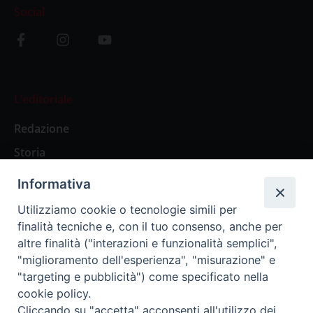
Social
L’editoriale
Redazione
Storia
Informativa
Abbonamenti
Utilizziamo cookie o tecnologie simili per
finalità tecniche e, con il tuo consenso, anche per
Abbonamento Annuale Digitale
altre finalità ("interazioni e funzionalità semplici",
"miglioramento dell'esperienza", "misurazione" e
Abbonamento Annuale Cartaceo
"targeting e pubblicità") come specificato nella
Abbonamento Singola Copia Digitale
cookie policy.
Cliccando su "accetta" acconsenti all'utilizzo dei