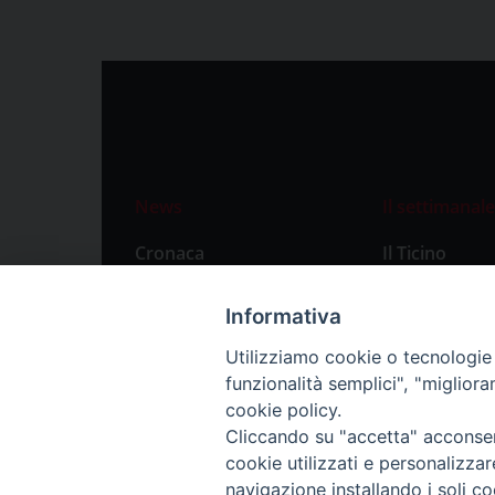
News
Il settimanale
Cronaca
Il Ticino
Attualità
Abbonament
Informativa
Primo Piano
Privacy Polic
Utilizziamo cookie o tecnologie s
Territorio
funzionalità semplici", "miglior
Città
cookie policy.
Cliccando su "accetta" acconsent
Politica
cookie utilizzati e personalizza
Sport
navigazione installando i soli co