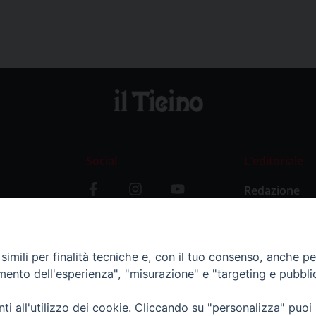
Social
L’editoriale
Redazione
i
Storia
y
imili per finalità tecniche e, con il tuo consenso, anche per 
amento dell'esperienza", "misurazione" e "targeting e pubbli
i all'utilizzo dei cookie. Cliccando su "personalizza" puoi