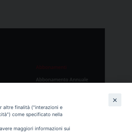
Abbonamenti
Abbonamento Annuale
Digitale
Abbonamento Annuale
Cartaceo
altre finalità ("interazioni e
Abbonamento Singola
cità") come specificato nella
Copia Digitale
 avere maggiori informazioni sui