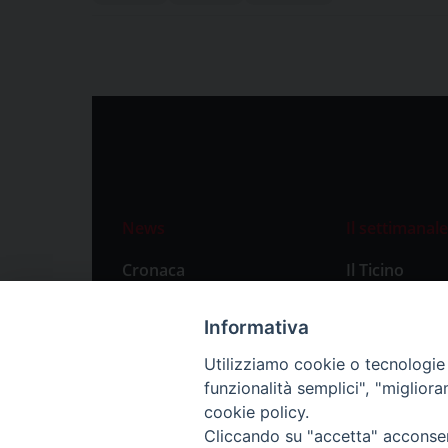
News
Il settimanale
Cronaca
Il Ticino
Attualità
Abbonament
Informativa
Primo Piano
Privacy Polic
Utilizziamo cookie o tecnologie s
Territorio
funzionalità semplici", "miglior
Città
cookie policy.
Cliccando su "accetta" acconsent
Politica