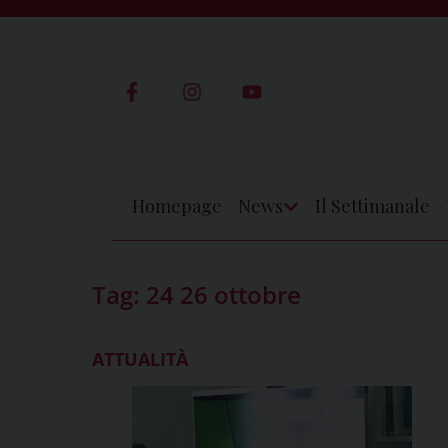
Skip
to
content
Homepage
News
Il Settimanale
Apri
Menu
Tag:
24 26 ottobre
ATTUALITÀ