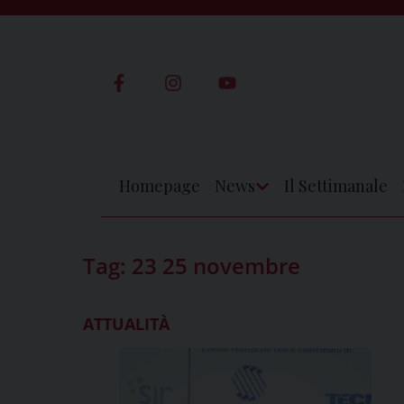
Skip
to
content
Homepage
News
Il Settimanale
Apri
Menu
Tag:
23 25 novembre
ATTUALITÀ