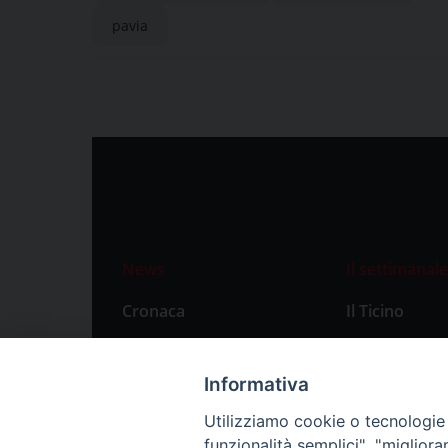
pavia
News
Il settimanale
Cronaca
Il Ticino
Attualità
Abbonament
Primo Piano
Privacy Polic
Informativa
Territorio
Utilizziamo cookie o tecnologie s
funzionalità semplici", "miglior
Città