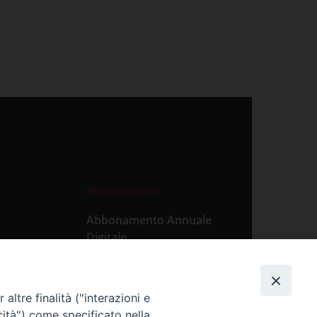
Abbonamenti
Abbonamento Annuale
Digitale
Abbonamento Annuale
Cartaceo
altre finalità ("interazioni e
Abbonamento Singola
cità") come specificato nella