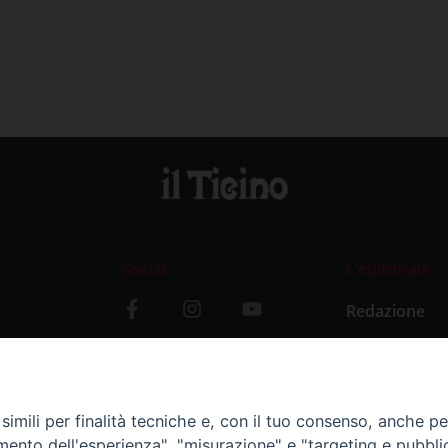
Social
L’editoriale
Redazione
i
Storia
y
imili per finalità tecniche e, con il tuo consenso, anche per 
amento dell'esperienza", "misurazione" e "targeting e pubbli