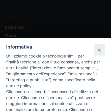
L’editoriale
Redazione
Storia
Informativa
Abbonamenti
Utilizziamo cookie o tecnologie simili per
finalità tecniche e, con il tuo consenso, anche per
Abbonamento Annuale Digitale
altre finalità ("interazioni e funzionalità semplici",
"miglioramento dell'esperienza", "misurazione" e
Abbonamento Annuale Cartaceo
"targeting e pubblicità") come specificato nella
Abbonamento Singola Copia Digitale
cookie policy.
Cliccando su "accetta" acconsenti all'utilizzo dei
cookie. Cliccando su "personalizza" puoi avere
maggiori informazioni sui cookie utilizzati e
personalizzare le tue preferenze. Cliccando su