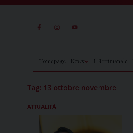
Skip
to
content
Homepage
News
Il Settimanale
Apri
Menu
Tag:
13 ottobre novembre
ATTUALITÀ