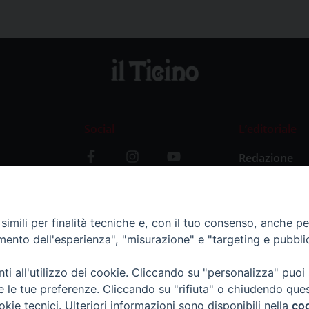
Social
L’editoriale
Redazione
i
Storia
y
imili per finalità tecniche e, con il tuo consenso, anche per 
amento dell'esperienza", "misurazione" e "targeting e pubbli
i all'utilizzo dei cookie. Cliccando su "personalizza" puoi
re le tue preferenze. Cliccando su "rifiuta" o chiudendo que
okie tecnici. Ulteriori informazioni sono disponibili nella
coo