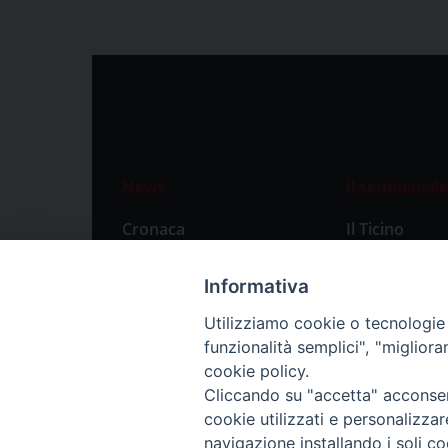
News
Il settimanale
Cronaca
Il Ticino
Attualità
Abbonament
Informativa
Primo Piano
Privacy Polic
Utilizziamo cookie o tecnologie s
Territorio
funzionalità semplici", "miglior
Città
cookie policy.
Cliccando su "accetta" acconsent
Politica
cookie utilizzati e personalizza
Sport
navigazione installando i soli co