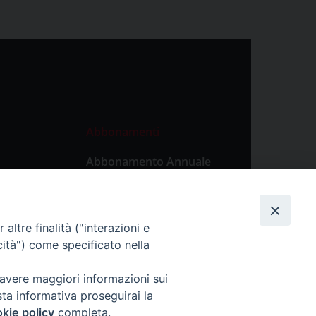
Abbonamenti
Abbonamento Annuale
Digitale
Abbonamento Annuale
Cartaceo
altre finalità ("interazioni e
Abbonamento Singola
cità") come specificato nella
Copia Digitale
 avere maggiori informazioni sui
sta informativa proseguirai la
kie policy
completa.