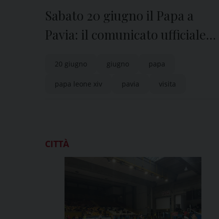
Sabato 20 giugno il Papa a
Pavia: il comunicato ufficiale
del Vescovo, Mons. Corrado
20 giugno
giugno
papa
Sanguineti
papa leone xiv
pavia
visita
CITTÀ