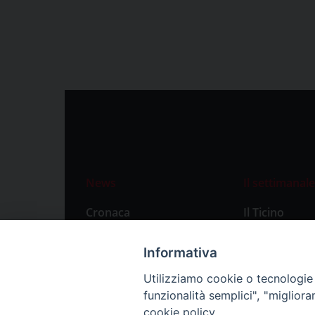
News
Il settimanale
Cronaca
Il Ticino
Attualità
Abbonament
Informativa
Primo Piano
Privacy Polic
Utilizziamo cookie o tecnologie s
Territorio
funzionalità semplici", "miglior
Città
cookie policy.