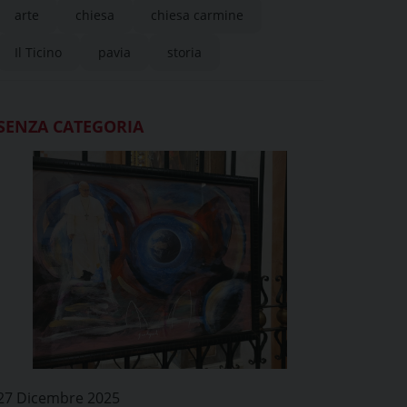
arte
chiesa
chiesa carmine
ricamato alla chiesa del
Il Ticino
pavia
storia
Carmine
SENZA CATEGORIA
27 Dicembre 2025