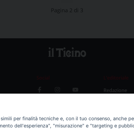
Pagina 2 di 3
Social
L’editoriale
Redazione
i
Storia
y
imili per finalità tecniche e, con il tuo consenso, anche per 
amento dell'esperienza", "misurazione" e "targeting e pubbli