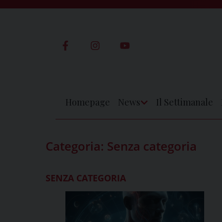
Skip
to
content
Homepage
News
Il Settimanale
Apri
Menu
Categoria:
Senza categoria
SENZA CATEGORIA