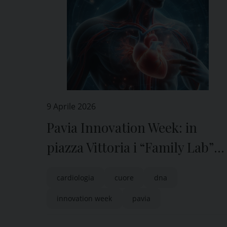
9 Aprile 2026
Pavia Innovation Week: in
piazza Vittoria i “Family Lab”
per scoprire la genetica del
cardiologia
cuore
dna
cuore con Maugeri
innovation week
pavia