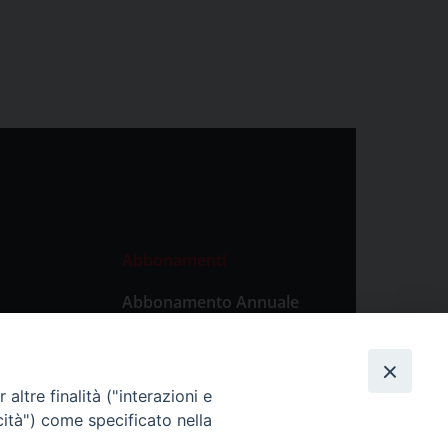
Abbonamenti
Abbonamento Annuale
Digitale
Abbonamento Annuale
Cartaceo
altre finalità ("interazioni e
Abbonamento Singola
cità") come specificato nella
Copia Digitale