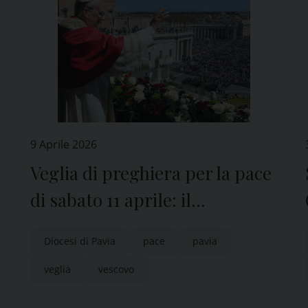
9 Aprile 2026
Veglia di preghiera per la pace
di sabato 11 aprile: il
comunicato del Vescovo
Diocesi di Pavia
pace
pavia
Corrado e la Preghiera per la
veglia
vescovo
pace