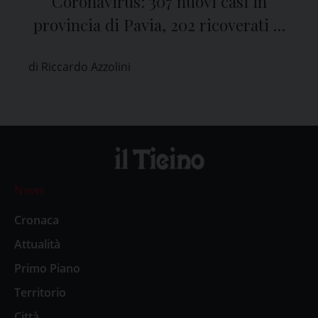
Coronavirus: 307 nuovi casi in
provincia di Pavia, 202 ricoverati al
San Matteo
di Riccardo Azzolini
News
Cronaca
Attualità
Primo Piano
Territorio
Città