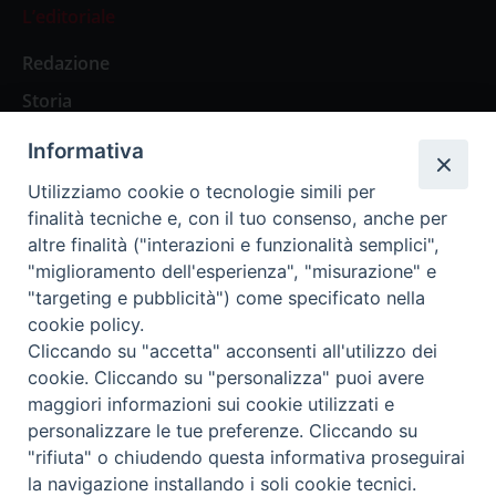
L’editoriale
Redazione
Storia
Informativa
Abbonamenti
Utilizziamo cookie o tecnologie simili per
finalità tecniche e, con il tuo consenso, anche per
Abbonamento Annuale Digitale
altre finalità ("interazioni e funzionalità semplici",
"miglioramento dell'esperienza", "misurazione" e
Abbonamento Annuale Cartaceo
"targeting e pubblicità") come specificato nella
Abbonamento Singola Copia Digitale
cookie policy.
Cliccando su "accetta" acconsenti all'utilizzo dei
cookie. Cliccando su "personalizza" puoi avere
maggiori informazioni sui cookie utilizzati e
personalizzare le tue preferenze. Cliccando su
Redazione: Pavia, Piazza Duomo 11 - tel. 0382.24736 -
"rifiuta" o chiudendo questa informativa proseguirai
amministrazione@ilticino.it - repossi@ilticino.it - P.
la navigazione installando i soli cookie tecnici.
IVA: 00213430184