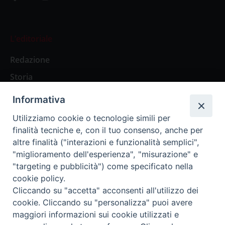
L’editoriale
Redazione
Storia
Informativa
Abbonamenti
Utilizziamo cookie o tecnologie simili per
finalità tecniche e, con il tuo consenso, anche per
Abbonamento Annuale Digitale
altre finalità ("interazioni e funzionalità semplici",
"miglioramento dell'esperienza", "misurazione" e
Abbonamento Annuale Cartaceo
"targeting e pubblicità") come specificato nella
Abbonamento Singola Copia Digitale
cookie policy.
Cliccando su "accetta" acconsenti all'utilizzo dei
cookie. Cliccando su "personalizza" puoi avere
maggiori informazioni sui cookie utilizzati e