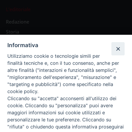
L’editoriale
Redazione
Storia
Informativa
Abbonamenti
Utilizziamo cookie o tecnologie simili per
finalità tecniche e, con il tuo consenso, anche per
Abbonamento Annuale Digitale
altre finalità ("interazioni e funzionalità semplici",
"miglioramento dell'esperienza", "misurazione" e
Abbonamento Annuale Cartaceo
"targeting e pubblicità") come specificato nella
Abbonamento Singola Copia Digitale
cookie policy.
Cliccando su "accetta" acconsenti all'utilizzo dei
cookie. Cliccando su "personalizza" puoi avere
maggiori informazioni sui cookie utilizzati e
personalizzare le tue preferenze. Cliccando su
Redazione: Pavia, Piazza Duomo 11 - tel. 0382.24736 -
"rifiuta" o chiudendo questa informativa proseguirai
amministrazione@ilticino.it - repossi@ilticino.it - P.