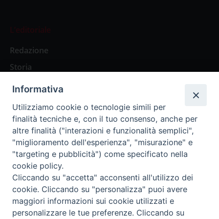
L’editoriale
Redazione
Storia
Informativa
Abbonamenti
Utilizziamo cookie o tecnologie simili per
finalità tecniche e, con il tuo consenso, anche per
Abbonamento Annuale Digitale
altre finalità ("interazioni e funzionalità semplici",
"miglioramento dell'esperienza", "misurazione" e
Abbonamento Annuale Cartaceo
"targeting e pubblicità") come specificato nella
Abbonamento Singola Copia Digitale
cookie policy.
Cliccando su "accetta" acconsenti all'utilizzo dei
cookie. Cliccando su "personalizza" puoi avere
maggiori informazioni sui cookie utilizzati e
personalizzare le tue preferenze. Cliccando su
Redazione: Pavia, Piazza Duomo 11 - tel. 0382.24736 -