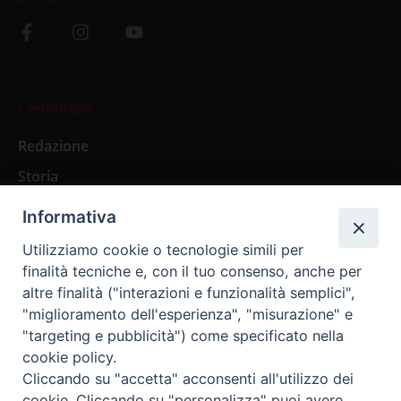
L’editoriale
Redazione
Storia
Informativa
Abbonamenti
Utilizziamo cookie o tecnologie simili per
finalità tecniche e, con il tuo consenso, anche per
Abbonamento Annuale Digitale
altre finalità ("interazioni e funzionalità semplici",
"miglioramento dell'esperienza", "misurazione" e
Abbonamento Annuale Cartaceo
"targeting e pubblicità") come specificato nella
Abbonamento Singola Copia Digitale
cookie policy.
Cliccando su "accetta" acconsenti all'utilizzo dei
cookie. Cliccando su "personalizza" puoi avere