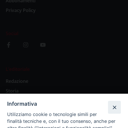
Abbonamenti
Privacy Policy
Social
L’editoriale
Redazione
Storia
Informativa
Abbonamenti
Utilizziamo cookie o tecnologie simili per
finalità tecniche e, con il tuo consenso, anche per
Abbonamento Annuale Digitale