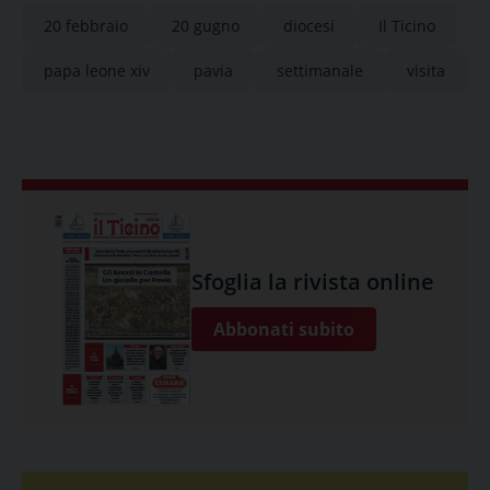
20 febbraio
20 gugno
diocesi
Il Ticino
papa leone xiv
pavia
settimanale
visita
Sfoglia la rivista online
Abbonati subito