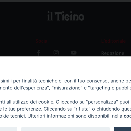
Social
L’editoriale
Redazione
i
Storia
y
imili per finalità tecniche e, con il tuo consenso, anche per 
amento dell'esperienza", "misurazione" e "targeting e pubbli
i all'utilizzo dei cookie. Cliccando su "personalizza" puoi
re le tue preferenze. Cliccando su "rifiuta" o chiudendo que
okie tecnici. Ulteriori informazioni sono disponibili nella
coo