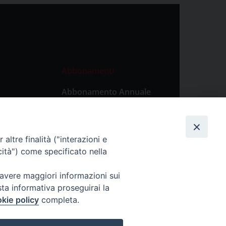
Abbonamenti
Abbonamento Annuale
Digitale
Abbonamento Annuale
Cartaceo
altre finalità ("interazioni e
Abbonamento Singola
cità") come specificato nella
Copia Digitale
 avere maggiori informazioni sui
sta informativa proseguirai la
kie policy
completa.