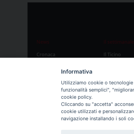
News
Il settimanale
Cronaca
Il Ticino
Attualità
Abbonament
Informativa
Primo Piano
Privacy Polic
Utilizziamo cookie o tecnologie s
Territorio
funzionalità semplici", "miglior
Città
cookie policy.
Cliccando su "accetta" acconsent
Politica
cookie utilizzati e personalizza
Sport
navigazione installando i soli co