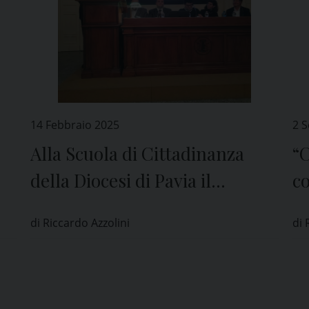
14 Febbraio 2025
2 
Alla Scuola di Cittadinanza
“
della Diocesi di Pavia il
c
confronto su “Giovani e lavoro”
al
di Riccardo Azzolini
di 