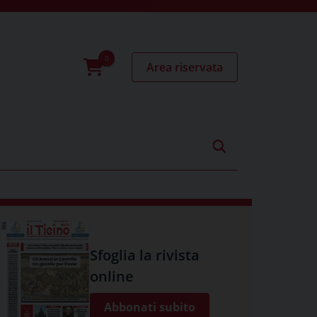
Area riservata
0
prodotti
Sfoglia la rivista
online
Abbonati subito