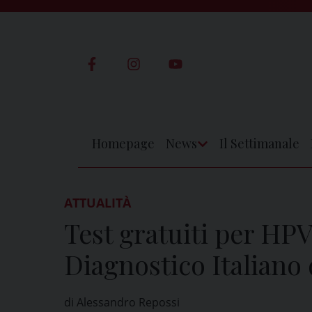
Skip
to
content
Homepage
News
Il Settimanale
Apri
Menu
ATTUALITÀ
Test gratuiti per HP
Diagnostico Italiano 
di Alessandro Repossi