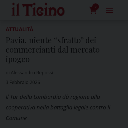
Skip
to
0
content
prodotti
ATTUALITÀ
Pavia, niente “sfratto” dei
commercianti dal mercato
ipogeo
di Alessandro Repossi
3 Febbraio 2026
Il Tar della Lombardia dà ragione alla
cooperativa nella battaglia legale contro il
Comune