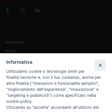
Social
L’editoriale
Redazione
Storia
Informativa
Abbonamenti
Utilizziamo cookie o tecnologie simili per
finalità tecniche e, con il tuo consenso, anche per
Abbonamento Annuale Digitale
altre finalità ("interazioni e funzionalità semplici",
"miglioramento dell'esperienza", "misurazione" e
Abbonamento Annuale Cartaceo
"targeting e pubblicità") come specificato nella
Abbonamento Singola Copia Digitale
cookie policy.
Cliccando su "accetta" acconsenti all'utilizzo dei