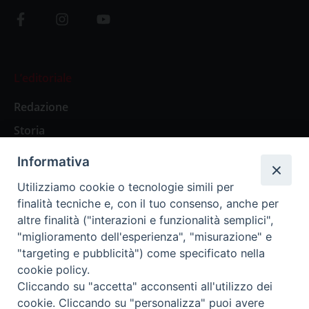
L’editoriale
Redazione
Storia
Informativa
Abbonamenti
Utilizziamo cookie o tecnologie simili per
finalità tecniche e, con il tuo consenso, anche per
Abbonamento Annuale Digitale
altre finalità ("interazioni e funzionalità semplici",
"miglioramento dell'esperienza", "misurazione" e
Abbonamento Annuale Cartaceo
"targeting e pubblicità") come specificato nella
Abbonamento Singola Copia Digitale
cookie policy.
Cliccando su "accetta" acconsenti all'utilizzo dei
cookie. Cliccando su "personalizza" puoi avere