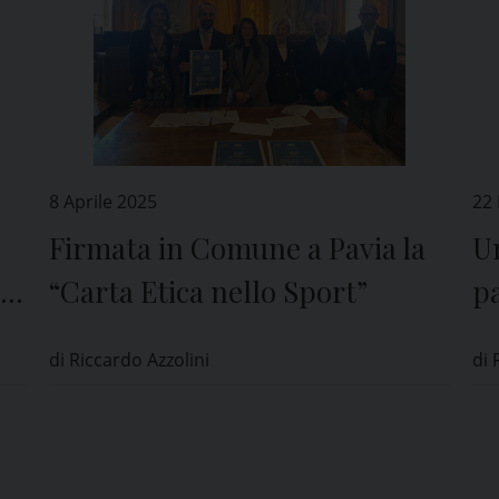
8 Aprile 2025
22
Firmata in Comune a Pavia la
Un
“Carta Etica nello Sport”
pa
M
di Riccardo Azzolini
di 