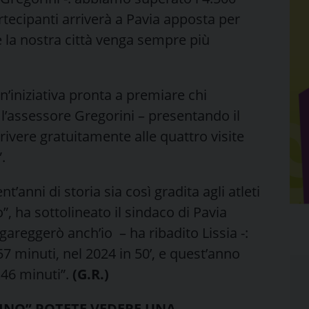
rtecipanti arriverà a Pavia apposta per
 la nostra città venga sempre più
’iniziativa pronta a premiare chi
 l’assessore Gregorini – presentando il
crivere gratuitamente alle quattro visite
.
t’anni di storia sia così gradita agli atleti
, ha sottolineato il sindaco di Pavia
a gareggerò anch’io – ha ribadito Lissia -:
57 minuti, nel 2024 in 50’, e quest’anno
 46 minuti”.
(G.R.)
CINO” POTETE VEDERE UNA