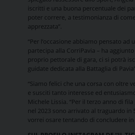
iscritti e una buona percentuale dei pa
poter correre, a testimonianza di come
apprezzata”.
“Per l’occasione abbiamo pensato ad un
partecipa alla CorriPavia – ha aggiunto
proprio pettorale di gara, ci si potrà is
guidate dedicata alla Battaglia di Pavia”
“Siamo felici che una corsa con oltre ven
e susciti tanto interesse ed entusiasmo”
Michele Lissia. “Per il terzo anno di fil
nel 2023 sono arrivato al traguardo in 
vorrei osare tentando di concludere in
SUL PROFILO INSTAGRAM DE “IL TI