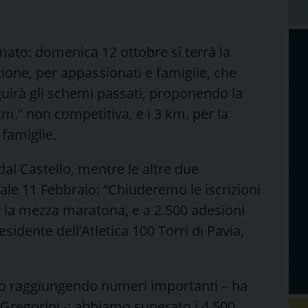
mato: domenica 12 ottobre si terrà la
one, per appassionati e famiglie, che
guirà gli schemi passati, proponendo la
m.” non competitiva, e i 3 km. per la
 famiglie.
dal Castello, mentre le altre due
iale 11 Febbraio: “Chiuderemo le iscrizioni
r la mezza maratona, e a 2.500 adesioni
esidente dell’Atletica 100 Torri di Pavia,
mo raggiungendo numeri importanti – ha
 Gregorini -: abbiamo superato i 4.500