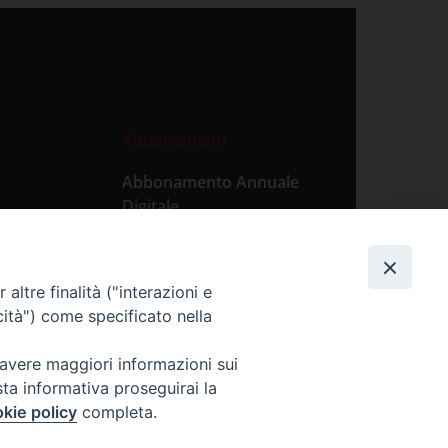
Abbonamenti
Abbonamento Annuale
Digitale
Abbonamento Annuale
Cartaceo
altre finalità ("interazioni e
Abbonamento Singola
cità") come specificato nella
Copia Digitale
 avere maggiori informazioni sui
sta informativa proseguirai la
kie policy
completa.