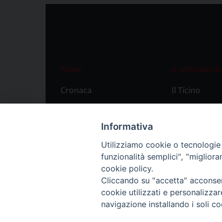
News
Il settimanale
Cronaca
Il Ticino
Attualità
Abbonament
Primo Piano
Privacy Polic
Informativa
Territorio
Utilizziamo cookie o tecnologie s
funzionalità semplici", "miglior
Città
cookie policy.
Politica
Cliccando su "accetta" acconsent
Sport
cookie utilizzati e personalizza
navigazione installando i soli co