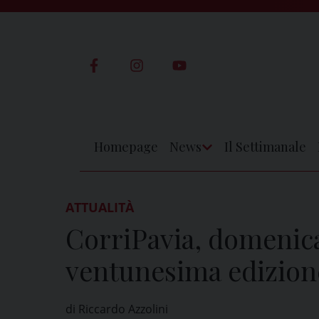
Skip
to
content
Homepage
News
Il Settimanale
Apri
Menu
ATTUALITÀ
CorriPavia, domenica
ventunesima edizion
di Riccardo Azzolini