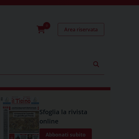
Area riservata
0
prodotti
Sfoglia la rivista
online
Abbonati subito