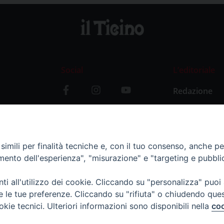
Social
L’editoriale
Redazione
i
Storia
y
imili per finalità tecniche e, con il tuo consenso, anche per 
amento dell'esperienza", "misurazione" e "targeting e pubbli
i all'utilizzo dei cookie. Cliccando su "personalizza" puoi
re le tue preferenze. Cliccando su "rifiuta" o chiudendo que
okie tecnici. Ulteriori informazioni sono disponibili nella
coo