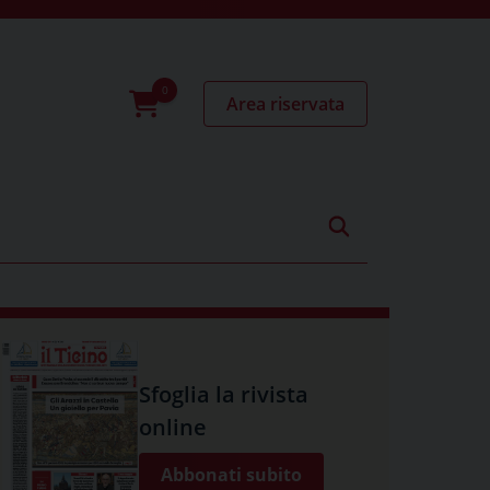
Area riservata
0
prodotti
Sfoglia la rivista
online
Abbonati subito