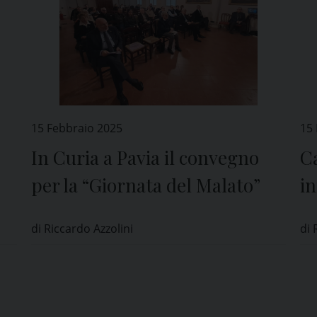
15 Febbraio 2025
15
In Curia a Pavia il convegno
Ca
per la “Giornata del Malato”
in
d
di Riccardo Azzolini
di 