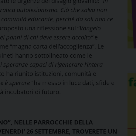
ato le urgenze del disagio giovanile:
“In
pratica autolesionismo. Ciò che salva non
a comunità educante, perché da soli non ce
roposto una riflessione sul “
Vangelo
ei panni di chi deve essere accolto”
e
e “magna carta dell’accoglienza”. Le
ineti hanno sottolineato come le
i speranze capaci di rigenerare l’intera
 ha riunito istituzioni, comunità e
e è sperare”
ha messo in luce dati, sfide e
 incubatori di futuro.
NO”, NELLE PARROCCHIE DELLA
 VENERDI’ 26 SETTEMBRE, TROVERETE UN