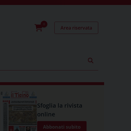
Area riservata
0
prodotti
Sfoglia la rivista
online
Abbonati subito