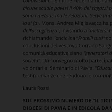
condivisione”
. Simone Feder ha richiam
alcune scuole pavesi il 40% dei ragazzi 
sono i metodi, ma le relazioni. Serve un
la si fa”
. Mons. Andrea Migliavacca ha p
dell’accoglienza”
, invitando a
“mettersi n
richiamando l’enciclica “
Fratelli tutti”
com
conclusioni del vescovo Corrado Sangu
comunità educative siano
“generatori d
società”
. Un convegno molto partecipato
volontari al Seminario di Pavia. “
Educar
testimonianze che rendono le comunità
Laura Rossi
SUL PROSSIMO NUMERO DE “IL TICI
DIOCESI DI PAVIA E IN EDICOLA DA