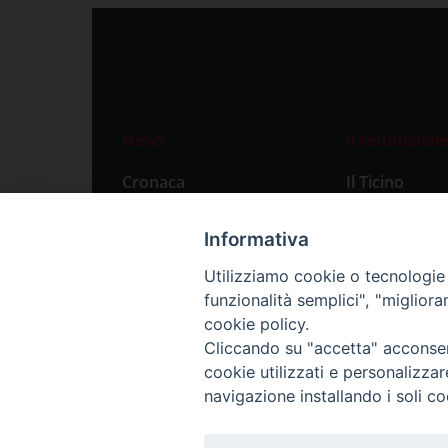
News
Il settimanale
Cronaca
Il Ticino
Attualità
Abbonament
Informativa
Primo Piano
Privacy Polic
Utilizziamo cookie o tecnologie s
Territorio
funzionalità semplici", "miglior
Città
cookie policy.
Cliccando su "accetta" acconsent
Politica
cookie utilizzati e personalizza
Sport
navigazione installando i soli co