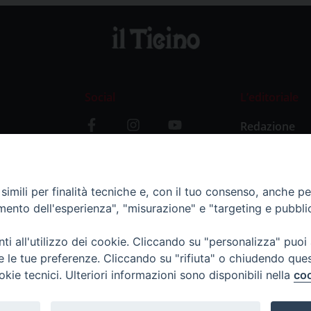
Social
L’editoriale
Redazione
i
Storia
y
imili per finalità tecniche e, con il tuo consenso, anche per 
amento dell'esperienza", "misurazione" e "targeting e pubbli
i all'utilizzo dei cookie. Cliccando su "personalizza" puoi
re le tue preferenze. Cliccando su "rifiuta" o chiudendo que
okie tecnici. Ulteriori informazioni sono disponibili nella
coo