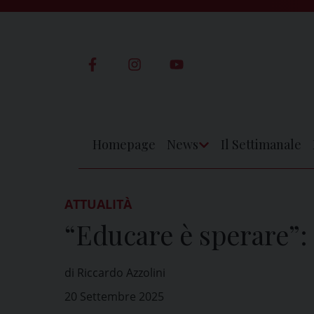
Skip
to
content
Homepage
News
Il Settimanale
Apri
Menu
ATTUALITÀ
“Educare è sperare”:
di Riccardo Azzolini
20 Settembre 2025