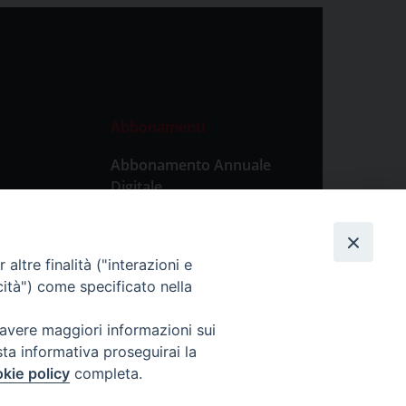
Abbonamenti
Abbonamento Annuale
Digitale
Abbonamento Annuale
Cartaceo
altre finalità ("interazioni e
Abbonamento Singola
cità") come specificato nella
Copia Digitale
 avere maggiori informazioni sui
sta informativa proseguirai la
kie policy
completa.