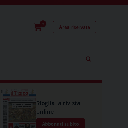
Area riservata
0
prodotti
Sfoglia la rivista
online
Abbonati subito