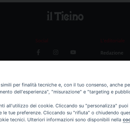
Social
L’editoriale
Redazione
i
Storia
y
imili per finalità tecniche e, con il tuo consenso, anche per 
amento dell'esperienza", "misurazione" e "targeting e pubbli
i all'utilizzo dei cookie. Cliccando su "personalizza" puoi
re le tue preferenze. Cliccando su "rifiuta" o chiudendo que
okie tecnici. Ulteriori informazioni sono disponibili nella
coo