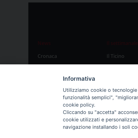
News
Il settimanale
Cronaca
Il Ticino
Attualità
Abbonament
Primo Piano
Privacy Polic
Informativa
Territorio
Utilizziamo cookie o tecnologie s
funzionalità semplici", "miglior
Città
cookie policy.
Politica
Cliccando su "accetta" acconsent
Sport
cookie utilizzati e personalizza
navigazione installando i soli co