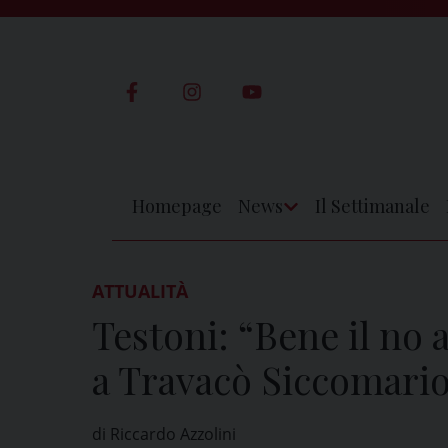
Skip
to
content
Homepage
News
Il Settimanale
Apri
Menu
ATTUALITÀ
Testoni: “Bene il no 
a Travacò Siccomari
di Riccardo Azzolini