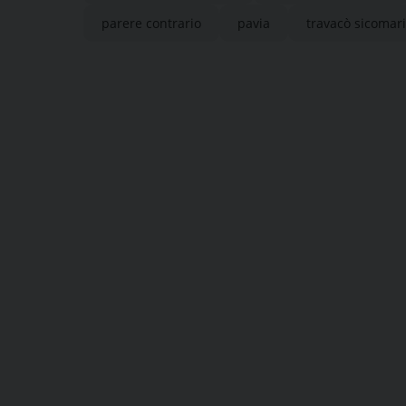
parere contrario
pavia
travacò sicomar