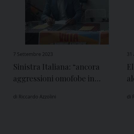
7 Settembre 2023
31
Sinistra Italiana: “ancora
El
aggressioni omofobe in
al
provincia di Pavia”
“A
di Riccardo Azzolini
di 