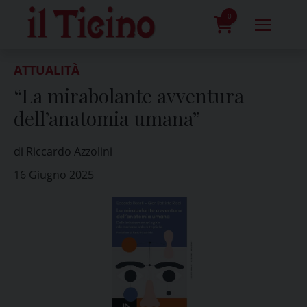
Skip
to
0
content
prodotti
ATTUALITÀ
“La mirabolante avventura
dell’anatomia umana”
di Riccardo Azzolini
16 Giugno 2025