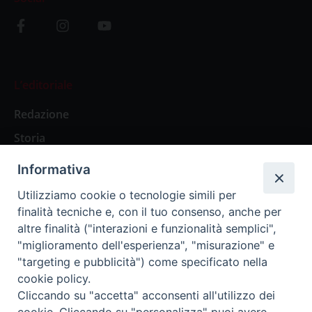
L’editoriale
Redazione
Storia
Informativa
Abbonamenti
Utilizziamo cookie o tecnologie simili per
finalità tecniche e, con il tuo consenso, anche per
Abbonamento Annuale Digitale
altre finalità ("interazioni e funzionalità semplici",
"miglioramento dell'esperienza", "misurazione" e
Abbonamento Annuale Cartaceo
"targeting e pubblicità") come specificato nella
Abbonamento Singola Copia Digitale
cookie policy.
Cliccando su "accetta" acconsenti all'utilizzo dei