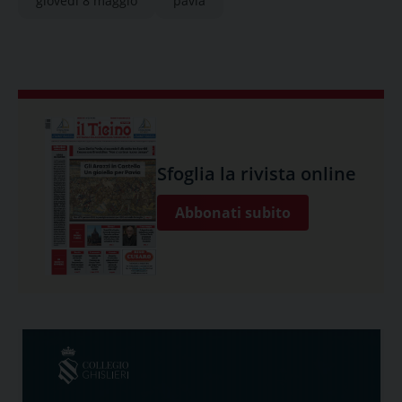
giovedì 8 maggio
pavia
Sfoglia la rivista online
Abbonati subito