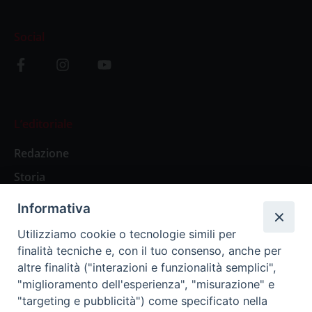
Social
L’editoriale
Redazione
Storia
Informativa
Abbonamenti
Utilizziamo cookie o tecnologie simili per
finalità tecniche e, con il tuo consenso, anche per
Abbonamento Annuale Digitale
altre finalità ("interazioni e funzionalità semplici",
"miglioramento dell'esperienza", "misurazione" e
Abbonamento Annuale Cartaceo
"targeting e pubblicità") come specificato nella
Abbonamento Singola Copia Digitale